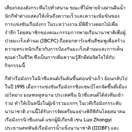
เสียงกลองดังกระหึ่มไปทั่วสนาม ขณะที่ไม้พายจ้วงผ่านผืนน้ำ
นักกีฬาต่างแสดงให้เห็นถึงความเร็วและความเข้มข้นของ
การแข่งขันเรือมังกร ในระหว่างงาน มีพิธีวางดอกไม้เพื่อ
รำลึก โดยสมาชิกของคณะกรรมการพายเรือนานาชาติเพื่อผู้
ป่วยมะเร็งเต้านม (IBCPC) ถือดอกคาร์เนชั่นสีชมพูเพื่อสร้าง
ความตระหนักเกี่ยวกับการป้องกันมะเร็งเต้านมและการเห็น
คุณค่าในชีวิต ซึ่งเป็นการเพิ่มความรู้สึกดีต่อจิตใจให้กับ
กิจกรรมนี้
กีฬาเรือมังกรในนิวซีแลนด์เริ่มต้นขึ้นค่อนข้างเร็ว ย้อนกลับไป
ในปี 1995 เมื่อการแข่งขันเรือมังกรชิงแชมป์โลกจัดขึ้นที่เมือง
เย่ว์หยาง มณฑลหูหนาน ประเทศจีน นิวซีแลนด์ได้ส่งทีมเข้า
ร่วม ทำให้เป็นหนึ่งในผู้เข้าร่วมแรกๆ ในเวทีเรือมังกรระดับ
นานาชาติ งานนี้ได้รับการจัดเตรียมอย่างพิถีพิถันโดยสมาคม
เรือมังกรนิวซีแลนด์ แขกผู้มีเกียรติ เช่น Luo Zhongyi
ประธานสหพันธ์เรือมังกรน้ำแข็งนานาชาติ (IIDBF) และ