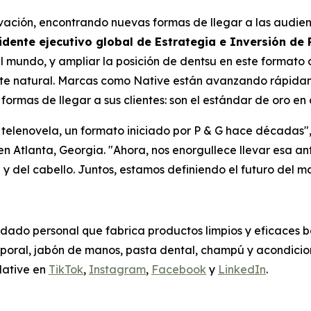
vación, encontrando nuevas formas de llegar a las audien
ente ejecutivo global de Estrategia e Inversión de 
 mundo, y ampliar la posición de dentsu en este formato d
juste natural. Marcas como Native están avanzando rápid
formas de llegar a sus clientes: son el estándar de oro e
 telenovela, un formato iniciado por P & G hace décadas",
 Atlanta, Georgia. "Ahora, nos enorgullece llevar esa an
del cabello. Juntos, estamos definiendo el futuro del mar
dado personal que fabrica productos limpios y eficaces b
orporal, jabón de manos, pasta dental, champú y acondici
Native en
TikTok
,
Instagram
,
Facebook
y
LinkedIn
.