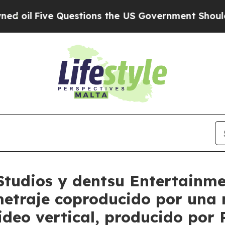
ions the US Government Should Answer About It
tudios y dentsu Entertainme
etraje coproducido por una 
ideo vertical, producido por 