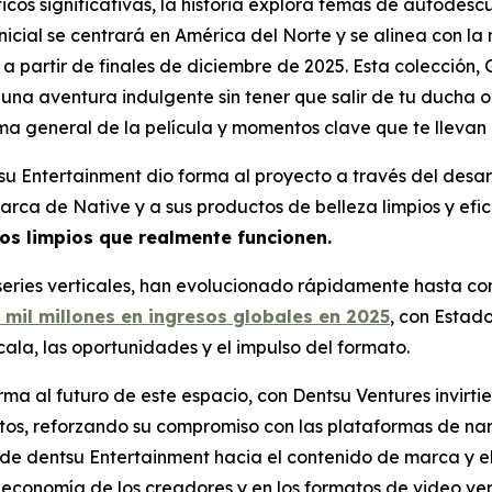
s significativas, la historia explora temas de autodescu
inicial se centrará en América del Norte y se alinea con l
a partir de finales de diciembre de 2025. Esta colección, 
una aventura indulgente sin tener que salir de tu ducha o
rama general de la película y momentos clave que te llevan
u Entertainment dio forma al proyecto a través del desarr
rca de Native y a sus productos de belleza limpios y efi
os limpios que realmente funcionen.
ries verticales, han evolucionado rápidamente hasta co
1 mil millones en ingresos globales en 2025
, con Esta
ala, las oportunidades y el impulso del formato.
orma al futuro de este espacio, con Dentsu Ventures invi
tos, reforzando su compromiso con las plataformas de nar
e dentsu Entertainment hacia el contenido de marca y el 
economía de los creadores y en los formatos de video vert