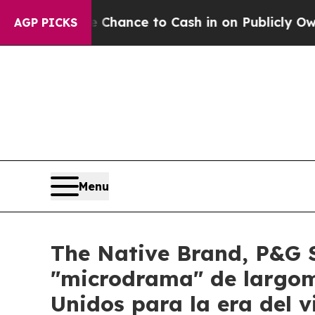
ance to Cash in on Publicly Owned oil
Five Quest
AGP PICKS
Menu
The Native Brand, P&G S
"microdrama" de largom
Unidos para la era del v