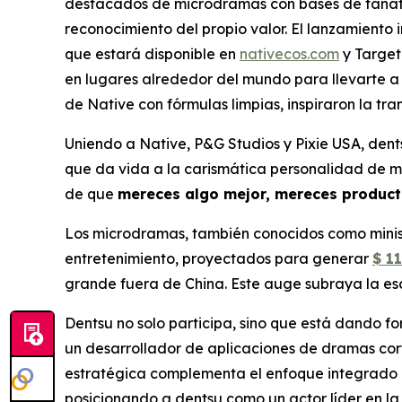
destacados de microdramas con bases de fanático
reconocimiento del propio valor. El lanzamiento 
que estará disponible en
nativecos.com
y Target 
en lugares alrededor del mundo para llevarte a 
de Native con fórmulas limpias, inspiraron la t
Uniendo a Native, P&G Studios y Pixie USA, dents
que da vida a la carismática personalidad de ma
de que
mereces algo mejor, mereces product
Los microdramas, también conocidos como minise
entretenimiento, proyectados para generar
$ 1
grande fuera de China. Este auge subraya la esc
Dentsu no solo participa, sino que está dando f
un desarrollador de aplicaciones de dramas cor
estratégica complementa el enfoque integrado d
posicionando a dentsu como un actor líder en la 