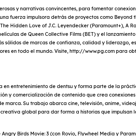
derosas y narrativas convincentes, para fomentar conexio
 una fuerza impulsora detrás de proyectos como Beyond th
d: The Hidden Love of J.C. Leyendecker (Paramount+), A R
películas de Queen Collective Films (BET) y el lanzamien
ás sólidos de marcas de confianza, calidad y liderazgo, 
es en todo el mundo. Visite, http://www.pg.com para obte
da en entretenimiento de dentsu y forma parte de la práct
ión y comercialización de contenido que crea conexiones 
 de marca. Su trabajo abarca cine, televisión, anime, vi
reativa global para dar forma a historias que impulsan l
 Angry Birds Movie: 3
(con Rovio, Flywheel Media y Paramo