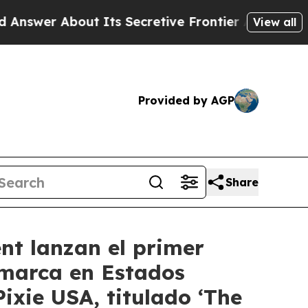
s Secretive Frontier AI Framework
The Cyclospo
View all
Provided by AGP
Share
nt lanzan el primer
marca en Estados
Pixie USA, titulado ‘The